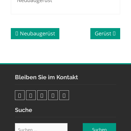
Beitragsnavigation
Neubaugerüst
Gerüst
Bleiben Sie im Kontakt
e-
facebook
google
linkedin
maps
Suche
mail
Suchen